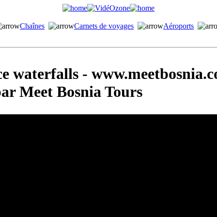
Chaînes
Carnets de voyages
Aéroports
e waterfalls - www.meetbosnia.c
ar Meet Bosnia Tours