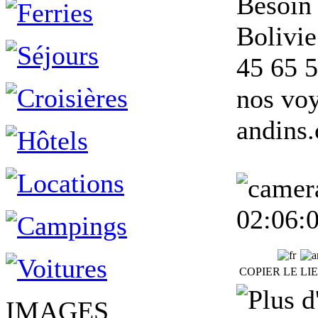
Besoin 
Bolivie
45 65 5
nos voy
andins
02:06:
COPIER LE LI
IMAGES