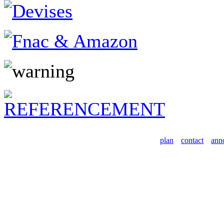
plan
contact
ann