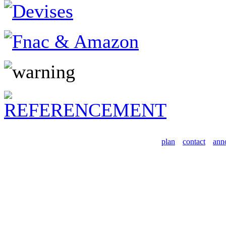
plan
contact
ann