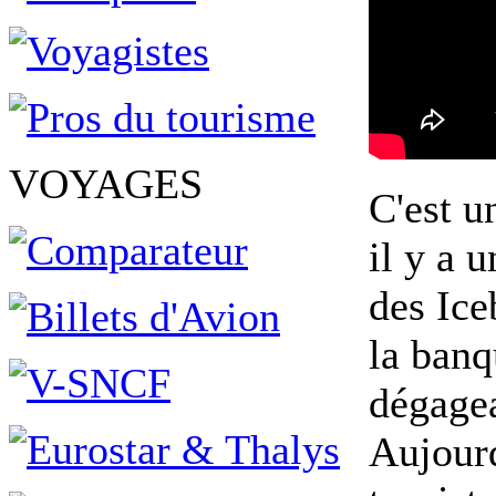
VOYAGES
C'est u
il y a 
des Ice
la banq
dégagea
Aujourd