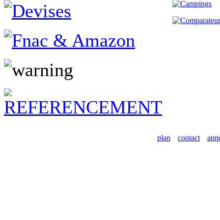
plan
contact
ann