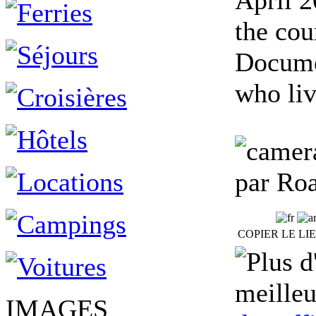
April 2
the cou
Documen
who liv
par Roa
COPIER LE LI
meilleu
IMAGES