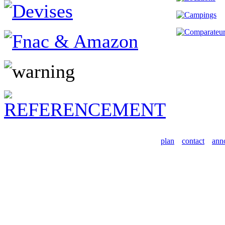
plan
contact
ann