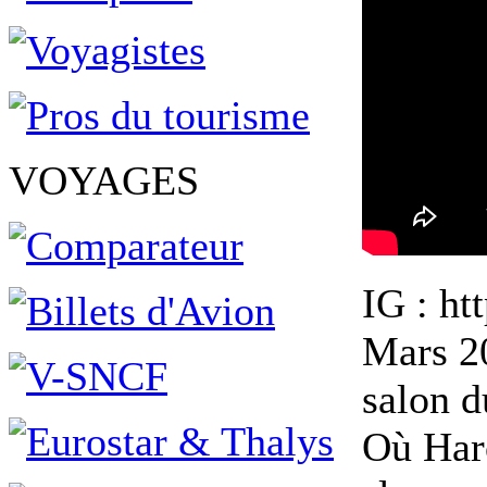
VOYAGES
IG : ht
Mars 20
salon d
Où Haro