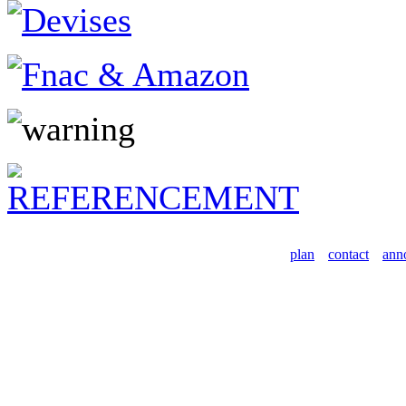
plan
contact
ann