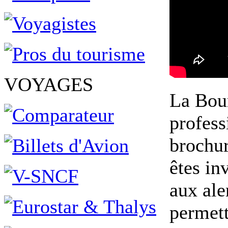
VOYAGES
La Bour
profess
brochur
êtes in
aux ale
permett