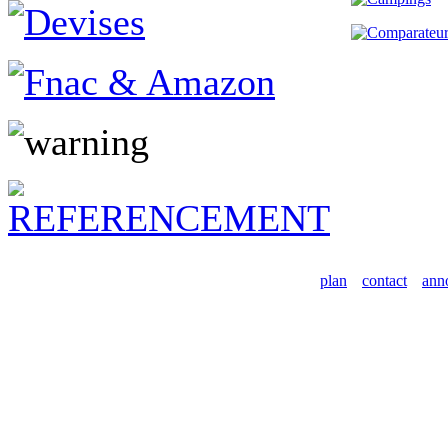
plan
contact
ann