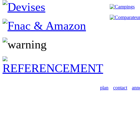
plan
contact
ann