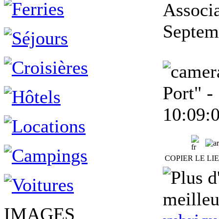
Associa
Septe
Port" -
10:09:
COPIER LE LI
meilleu
IMAGES