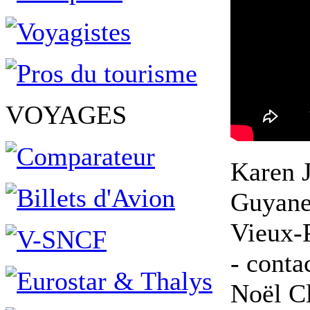
VOYAGES
Karen J
Guyane 
Vieux-P
- conta
Noël Cl