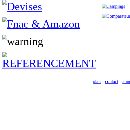
plan
contact
ann