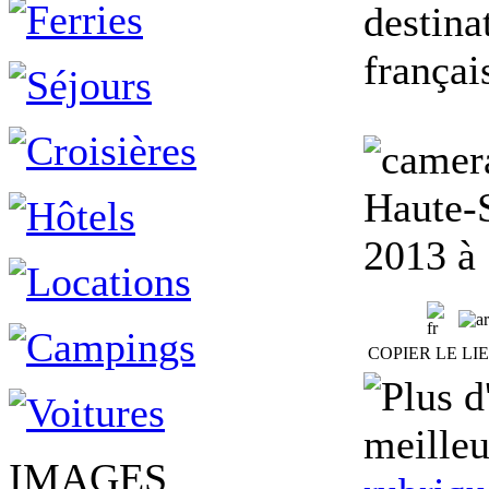
destina
frança
Haute-
2013 à
COPIER LE LI
meilleu
IMAGES