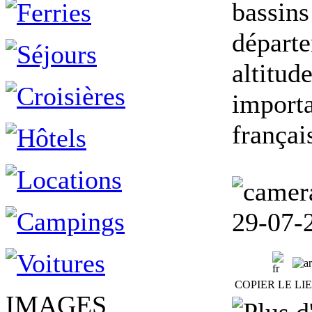
bassins
départe
altitud
importa
françai
29-07-
COPIER LE LI
IMAGES