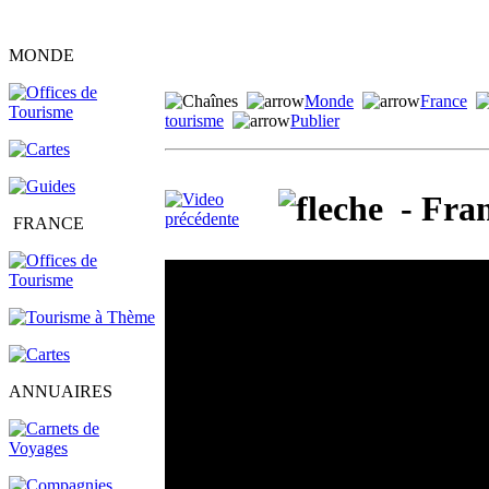
MONDE
Monde
France
tourisme
Publier
- Fran
FRANCE
ANNUAIRES