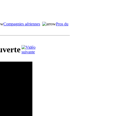
Compagnies aériennes
Pros du
uverte