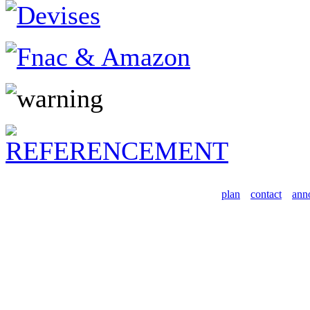
plan
contact
ann