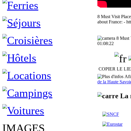
8 Must Visit Place
about France: - h
8 Must V
01:08:22
COPIER LE LI
Afin
de la Haute Savoi
La 
IMAGES