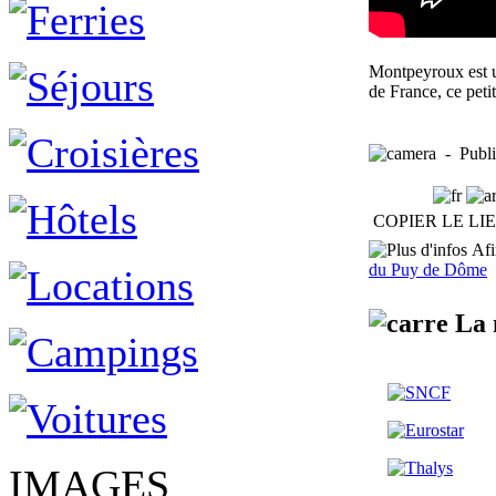
Montpeyroux est u
de France, ce peti
- Publié
COPIER LE LI
Afin
du Puy de Dôme
La 
IMAGES