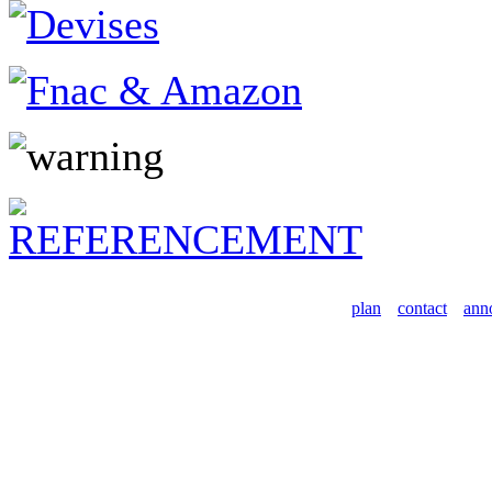
plan
contact
ann