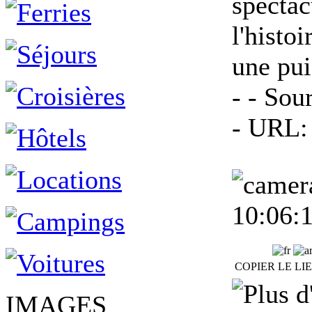
spectac
l'histoi
une pui
- - So
- URL:
10:06:
COPIER LE LI
IMAGES