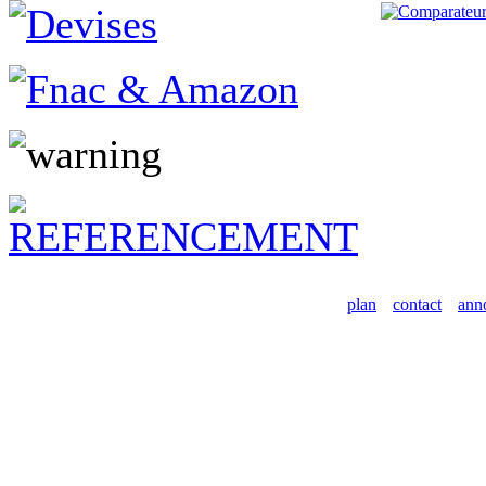
plan
contact
ann