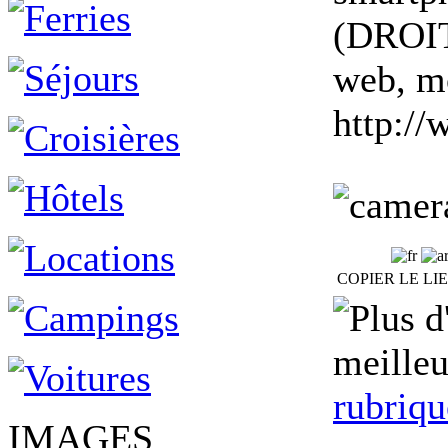
(DROIT
web, mo
http:/
COPIER LE LI
meilleu
rubriqu
IMAGES