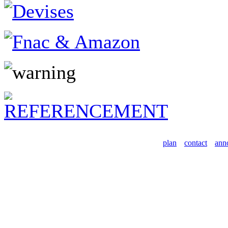
plan
contact
ann