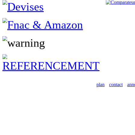
plan
contact
ann