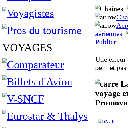
Cha
Aér
aériennes
Publier
VOYAGES
Une erreur 
permet pas 
La
voyage en
Promova