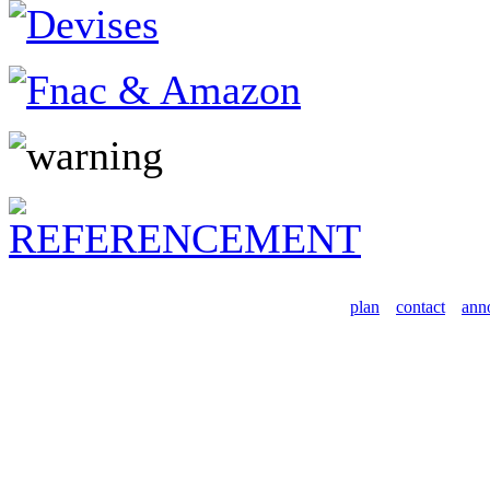
plan
contact
ann