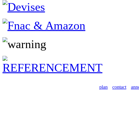
plan
contact
ann