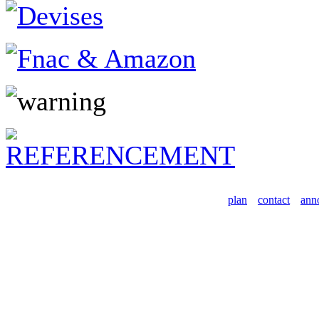
plan
contact
ann