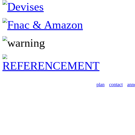
plan
contact
ann