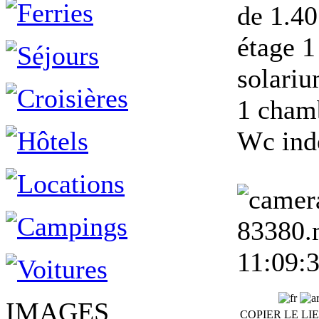
de 1.40
étage 1
solariu
1 chamb
Wc ind
83380.m
11:09:
IMAGES
COPIER LE LI