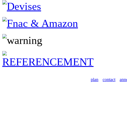
plan
contact
ann