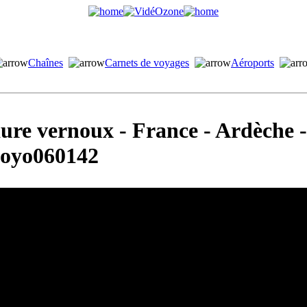
Chaînes
Carnets de voyages
Aéroports
aure vernoux - France - Ardèche 
yoyo060142