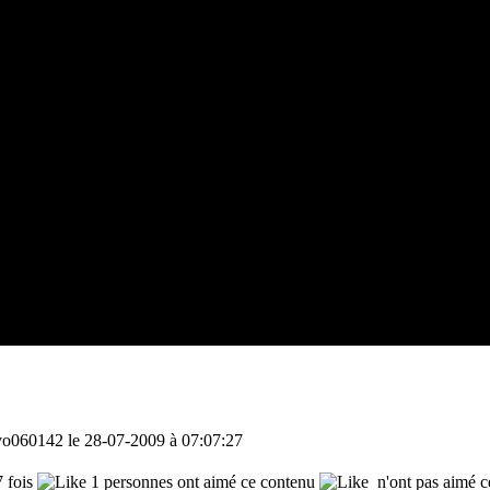
yo060142 le 28-07-2009 à 07:07:27
 fois
1 personnes ont aimé ce contenu
n'ont pas aimé c