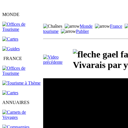
MONDE
Monde
France
tourisme
Publier
gael f
FRANCE
Vivarais par 
ANNUAIRES