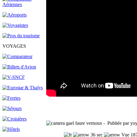
VOYAGES
gael faure vernoux - Publiée par yo
36 sec
Vue 187