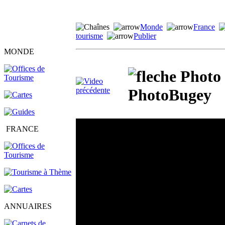
Monde
France
tourisme
Publier
MONDE
Photo 
PhotoBugey
FRANCE
ANNUAIRES