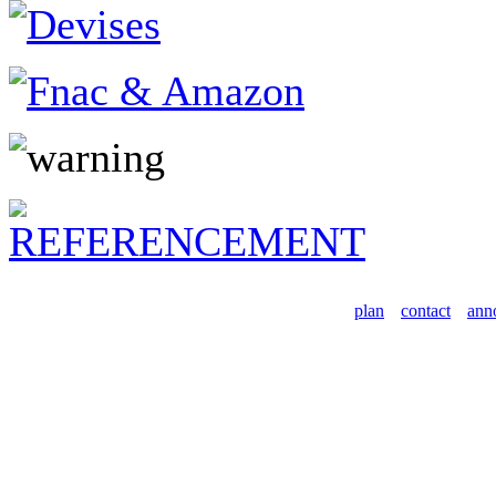
plan
contact
ann