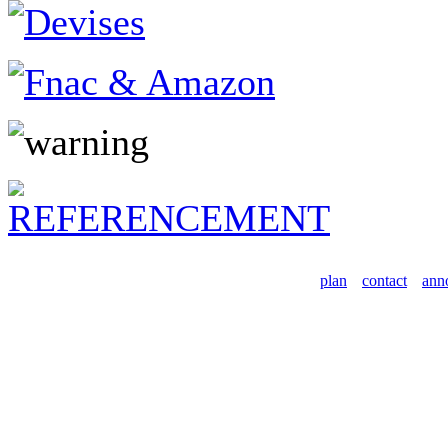
plan
contact
ann