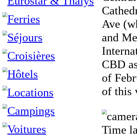
Cathedr
Ave (w
and Mem
Interna
CBD as 
of Febr
of this
Time la