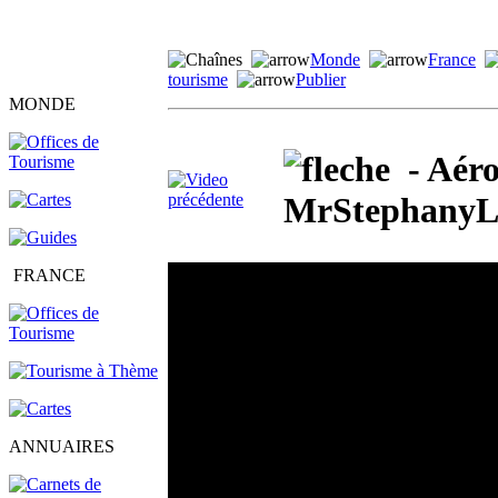
Monde
France
tourisme
Publier
MONDE
- Aéro
MrStephanyL
FRANCE
ANNUAIRES