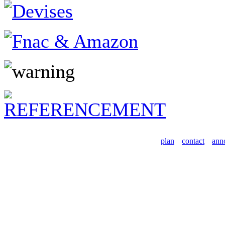
plan
contact
ann