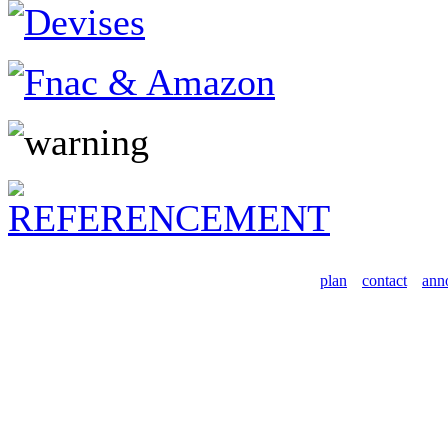
plan
contact
ann