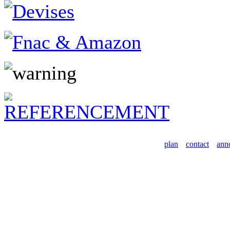
plan
contact
ann