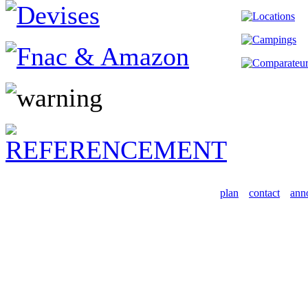
plan
contact
ann