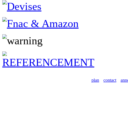
plan
contact
ann