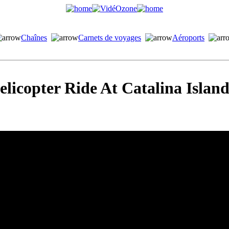
Chaînes
Carnets de voyages
Aéroports
licopter Ride At Catalina Island