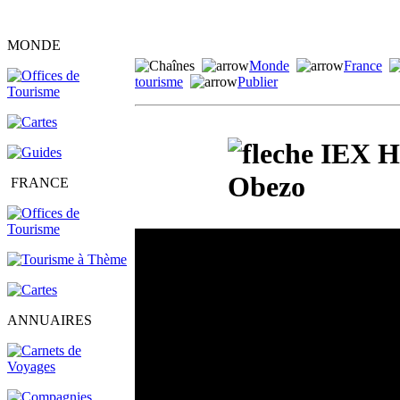
MONDE
Monde
France
tourisme
Publier
IEX He
Obezo
FRANCE
ANNUAIRES