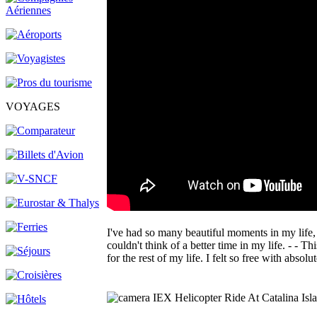
VOYAGES
I've had so many beautiful moments in my life,
couldn't think of a better time in my life. - - 
for the rest of my life. I felt so free with abs
IEX Helicopter Ride At Catalina Isl