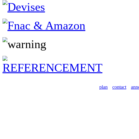
plan
contact
ann