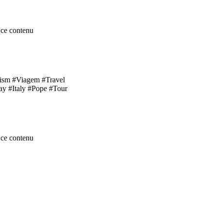
ce contenu
rism #Viagem #Travel
ay #Italy #Pope #Tour
ce contenu