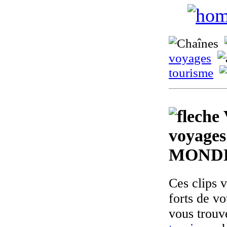
voyages
tourisme
voyages
MOND
Ces clips 
forts de v
vous trouv