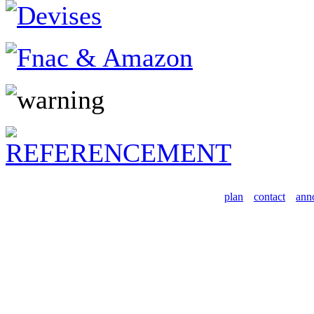
plan
contact
ann