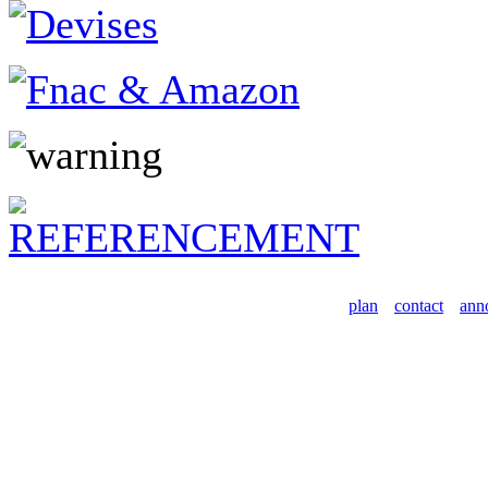
plan
contact
ann