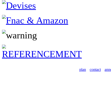
plan
contact
ann