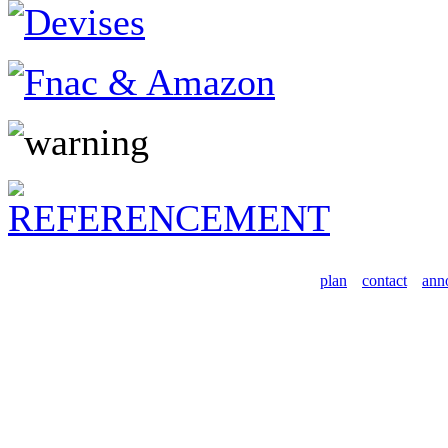
plan
contact
ann