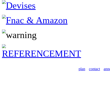
plan
contact
ann