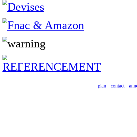
plan
contact
ann