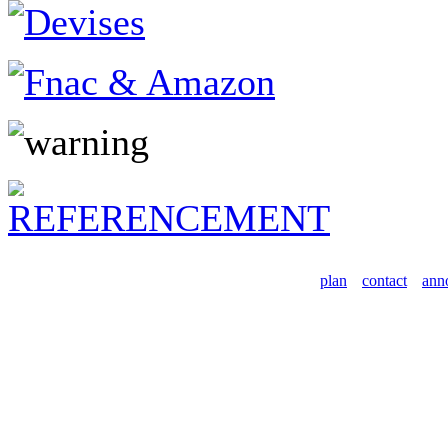
plan
contact
ann