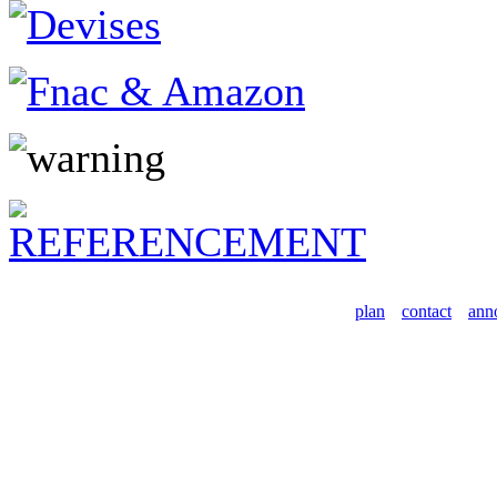
plan
contact
ann