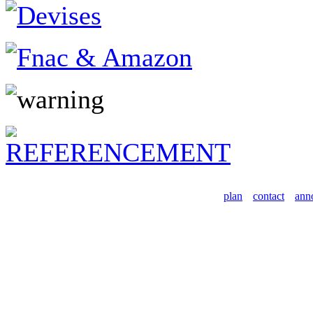
plan
contact
ann