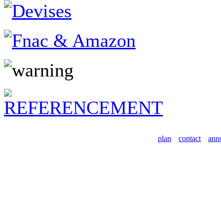
plan
contact
ann